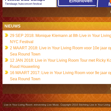
Tiendaags huisconcert festival
NIEUWS
29 SEP 2018: Monique Klemann at 8th Live in Your Livi
NYC Festival
2 MAART 2018: Live in Your Living Room voor 10e jaar o
Sea Round Town
12 JAN 2018: Live in Your Living Room Tour met Ricky K
Ruud Houweling
16 MAART 2017: Live in Your Living Room voor 9e jaar o
Sea Round Town
Live in Your Living Room:
reinventing
Live Music. Copyright 2010 Stichting Live in Your Livin