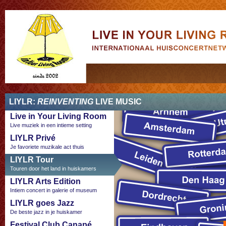
Live in Your
Living Room
LIYLR:
REINVENTING
LIVE MUSIC
Live in Your Living Room
Live muziek in een intieme setting
LIYLR Privé
Je favoriete muzikale act thuis
LIYLR Tour
Touren door het land in huiskamers
LIYLR Arts Edition
Intiem concert in galerie of museum
LIYLR goes Jazz
De beste jazz in je huiskamer
Festival Club Canapé