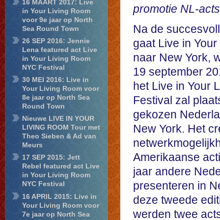
16 MAART 2017: Live
promotie NL-acts
in Your Living Room
voor 9e jaar op North
Na de succesvolle
Sea Round Town
26 SEP 2016: Jennie
gaat Live in You
Lena featured act Live
naar New York, w
in Your Living Room
NYC Festival
19 september 201
30 MEI 2016: Live in
het Live in Your
Your Living Room voor
8e jaar op North Sea
Festival zal plaat
Round Town
gekozen Nederlan
Nieuwe LIVE IN YOUR
New York. Het cr
LIVING ROOM Tour met
Theo Sieben & Ad van
netwerkmogelijkh
Meurs
Amerikaanse activ
17 SEP 2015: Jett
Rebel featured act Live
jaar andere Nede
in Your Living Room
presenteren in N
NYC Festival
16 APRIL 2015: Live in
deze tweede edit
Your Living Room voor
werden twee acts
7e jaar op North Sea