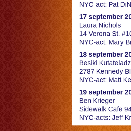
NYC-act: Pat DiN
17 september 2
Laura Nichols
14 Verona St. #
NYC-act: Mary 
18 september 2
Besiki Kutatelad
2787 Kennedy Blv
NYC-act: Matt K
19 september 2
Ben Krieger
Sidewalk Cafe 94
NYC-acts: Jeff K