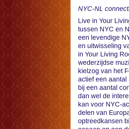
NYC-NL connect
Live in Your Liv
tussen NYC en NL
een levendige N
en uitwisseling v
in Your Living R
wederzijdse muzi
kielzog van het F
actief een aanta
bij een aantal co
dan wel de intere
kan voor NYC-ac
delen van Europa
optreedkansen b