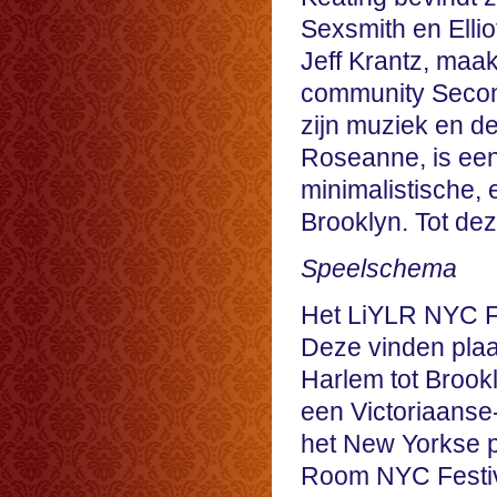
Sexsmith en Ellio
Jeff Krantz, maak
community Secon
zijn muziek en de
Roseanne, is een
minimalistische, 
Brooklyn. Tot de
Speelschema
Het LiYLR NYC Fes
Deze vinden plaat
Harlem tot Brook
een Victoriaanse-
het New Yorkse po
Room NYC Festiva