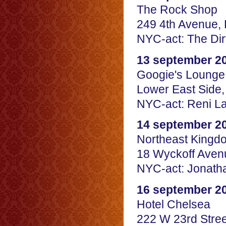
The Rock Shop
249 4th Avenue,
NYC-act: The Di
13 september 2
Googie's Loung
Lower East Side,
NYC-act: Reni L
14 september 2
Northeast King
18 Wyckoff Aven
NYC-act: Jonath
16 september 2
Hotel Chelsea
222 W 23rd Stre