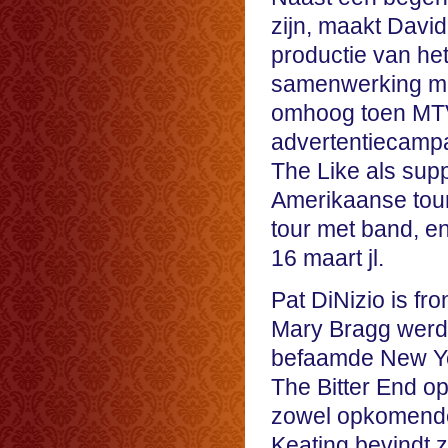
zijn, maakt Davi
productie van het
samenwerking me
omhoog toen MTV 
advertentiecampa
The Like als sup
Amerikaanse tour
tour met band, 
16 maart jl.
Pat DiNizio is f
Mary Bragg werd 
befaamde New Yor
The Bitter End o
zowel opkomende 
Keating bevindt z