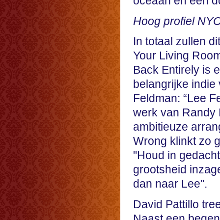
oceaan en een d
Hoog profiel NYC
In totaal zullen 
Your Living Room
Back Entirely is 
belangrijke indi
Feldman: “Lee F
werk van Randy N
ambitieuze arran
Wrong klinkt zo g
"Houd in gedach
grootsheid inza
dan naar Lee".
David Pattillo tre
Naast een begen