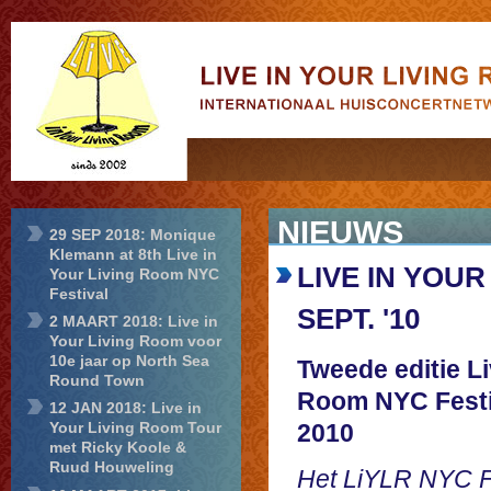
Live in Your
Living Room
NIEUWS
29 SEP 2018: Monique
Klemann at 8th Live in
LIVE IN YOUR
Your Living Room NYC
Festival
SEPT. '10
2 MAART 2018: Live in
Your Living Room voor
10e jaar op North Sea
Tweede editie Li
Round Town
Room NYC Festi
12 JAN 2018: Live in
2010
Your Living Room Tour
met Ricky Koole &
Ruud Houweling
Het LiYLR NYC Fe