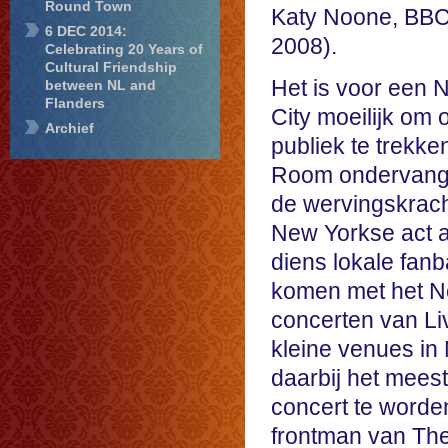
Round Town
Katy Noone, BBC
6 DEC 2014:
2008).
Celebrating 20 Years of
Cultural Friendship
Het is voor een 
between NL and
Flanders
City moeilijk om 
Archief
publiek te trekke
Room ondervange
de wervingskrach
New Yorkse act a
diens lokale fanb
komen met het Ne
concerten van Li
kleine venues in 
daarbij het meest
concert te worde
frontman van The