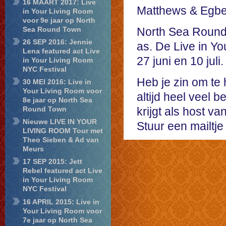
16 MAART 2017: Live
Matthews & Egber
in Your Living Room
voor 9e jaar op North
Sea Round Town
North Sea Round T
26 SEP 2016: Jennie
as. De Live in Y
Lena featured act Live
27 juni en 10 juli.
in Your Living Room
NYC Festival
Heb je zin om te 
30 MEI 2016: Live in
Your Living Room voor
altijd heel veel b
8e jaar op North Sea
krijgt als host 
Round Town
Nieuwe LIVE IN YOUR
Stuur een mailtje
LIVING ROOM Tour met
Theo Sieben & Ad van
Meurs
17 SEP 2015: Jett
Rebel featured act Live
in Your Living Room
NYC Festival
16 APRIL 2015: Live in
Your Living Room voor
7e jaar op North Sea