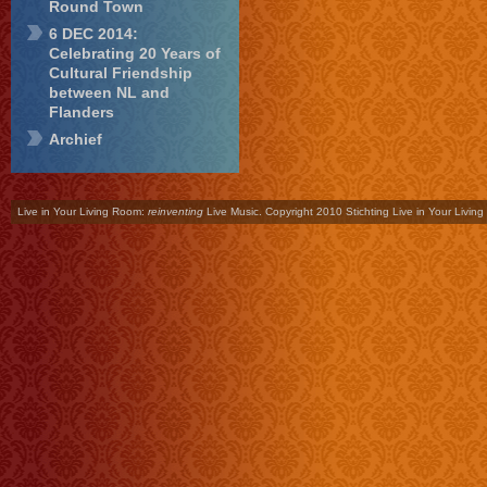
Round Town
6 DEC 2014:
Celebrating 20 Years of
Cultural Friendship
between NL and
Flanders
Archief
Live in Your Living Room:
reinventing
Live Music. Copyright 2010 Stichting Live in Your Livin