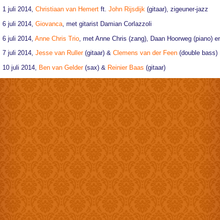
1 juli 2014,
Christiaan van Hemert
ft.
John Rijsdijk
(gitaar), zigeuner-jazz
6 juli 2014,
Giovanca
, met gitarist Damian Corlazzoli
6 juli 2014,
Anne Chris Trio
, met Anne Chris (zang), Daan Hoorweg (piano) 
7 juli 2014,
Jesse van Ruller
(gitaar) &
Clemens van der Feen
(double bass)
10 juli 2014,
Ben van Gelder
(sax) &
Reinier Baas
(gitaar)