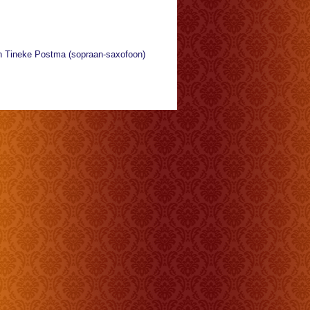
en Tineke Postma (sopraan-saxofoon)