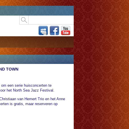
UND TOWN
 om een serie huisconcerten te
oor het North Sea Jazz Festival.
Christiaan van Hemert Trio en het Anne
rten is gratis, maar reserveren op