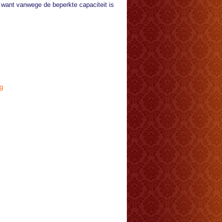
, want vanwege de beperkte capaciteit is
g