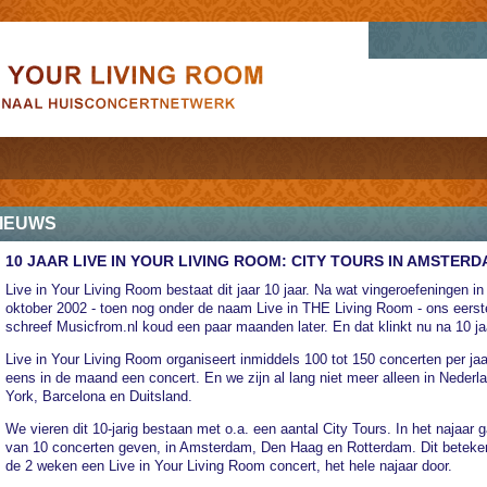
IEUWS
10 JAAR LIVE IN YOUR LIVING ROOM: CITY TOURS IN AMSTE
Live in Your Living Room bestaat dit jaar 10 jaar. Na wat vingeroefeningen i
oktober 2002 - toen nog onder de naam Live in THE Living Room - ons eerste
schreef Musicfrom.nl koud een paar maanden later. En dat klinkt nu na 10 j
Live in Your Living Room organiseert inmiddels 100 tot 150 concerten per ja
eens in de maand een concert. En we zijn al lang niet meer alleen in Nederl
York, Barcelona en Duitsland.
We vieren dit 10-jarig bestaan met o.a. een aantal City Tours. In het najaar
van 10 concerten geven, in Amsterdam, Den Haag en Rotterdam. Dit beteken
de 2 weken een Live in Your Living Room concert, het hele najaar door.