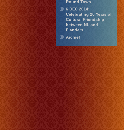
Round Town
6 DEC 2014:
Celebrating 20 Years of
Cultural Friendship
between NL and
Flanders
Archief