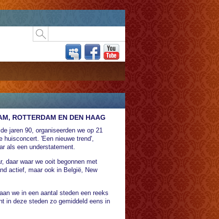
RDAM, ROTTERDAM EN DEN HAAG
n de jaren 90, organiseerden we op 21
 huisconcert. 'Een nieuwe trend',
aar als een understatement.
ar, daar waar we ooit begonnen met
and actief, maar ook in België, New
 gaan we in een aantal steden een reeks
t in deze steden zo gemiddeld eens in