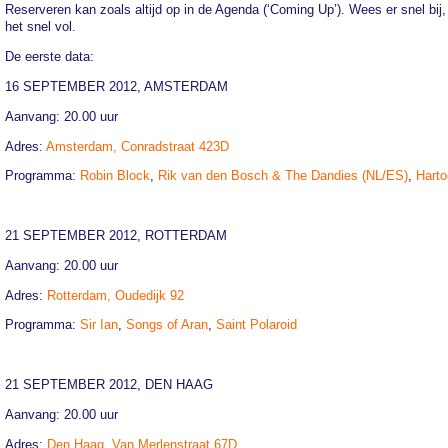
Reserveren kan zoals altijd op in de Agenda (‘Coming Up’). Wees er snel bij
het snel vol.
De eerste data:
16 SEPTEMBER 2012, AMSTERDAM
Aanvang: 20.00 uur
Adres:
Amsterdam, Conradstraat 423D
Programma:
Robin Block
,
Rik van den Bosch & The Dandies (NL/ES)
,
Harto
21 SEPTEMBER 2012, ROTTERDAM
Aanvang: 20.00 uur
Adres:
Rotterdam, Oudedijk 92
Programma:
Sir Ian
,
Songs of Aran
,
Saint Polaroid
21 SEPTEMBER 2012, DEN HAAG
Aanvang: 20.00 uur
Adres:
Den Haag, Van Merlenstraat 67D